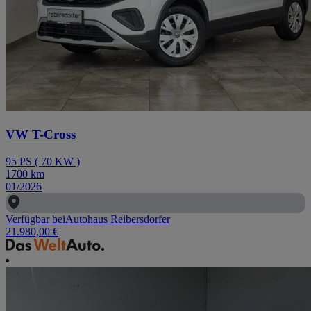
VW T-Cross
95
PS
(
70
KW
)
1700
km
01/2026
Verfügbar bei
Autohaus Reibersdorfer
21.980,00 €