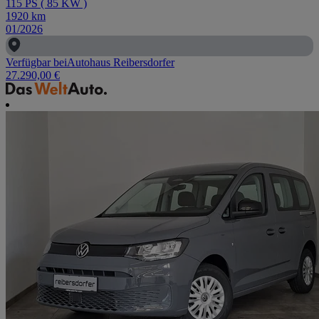
115
PS
(
85
KW
)
1920
km
01/2026
Verfügbar bei
Autohaus Reibersdorfer
27.290,00 €