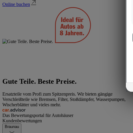
Online buchen
Gute Teile. Beste Preise.
Ersatzteile vom Profi zum Spitzenpreis. Wir bieten gängige
Verschleißteile wie Bremsen, Filter, Stoßdämpfer, Wasserpumpen,
Wischerblätter und vieles mehr.
Das Bewertungsportal für Autohäuser
Kundenbewertungen
Braunau