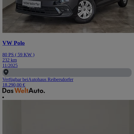
VW Polo
80
PS
(
59
KW
)
232
km
11/2025
Verfügbar bei
Autohaus Reibersdorfer
18.290,00 €