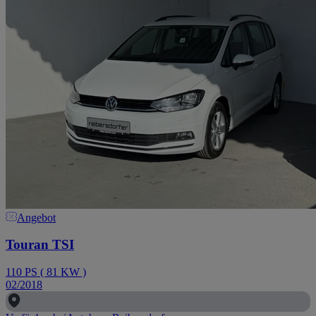
Angebot
Touran TSI
110
PS
(
81
KW
)
02/2018