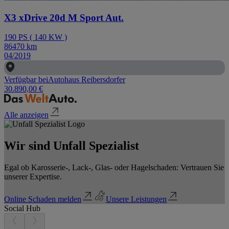
X3 xDrive 20d M Sport Aut.
190
PS
(
140
KW
)
86470
km
04/2019
Verfügbar bei
Autohaus Reibersdorfer
30.890,00 €
Alle anzeigen
Wir sind Unfall Spezialist
Egal ob Karosserie-, Lack-, Glas- oder Hagelschaden: Vertrauen Sie
unserer Expertise.
Online Schaden melden
Unsere Leistungen
Social Hub