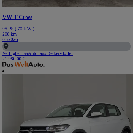
VW T-Cross
95
PS
(
70
KW
)
208
km
01/2026
Verfügbar bei
Autohaus Reibersdorfer
21.980,00 €