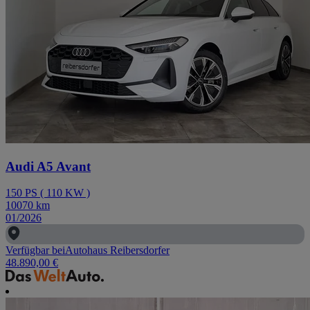
Audi A5 Avant
150
PS
(
110
KW
)
10070
km
01/2026
Verfügbar bei
Autohaus Reibersdorfer
48.890,00 €