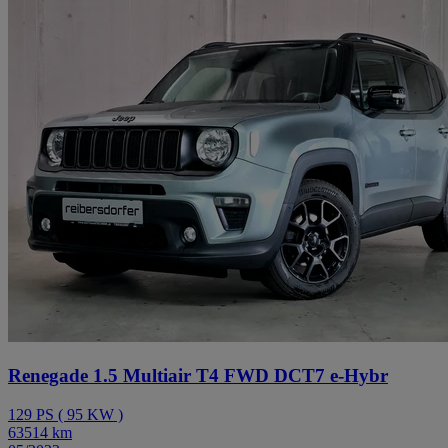
Renegade 1.5 Multiair T4 FWD DCT7 e-Hybr
129
PS
(
95
KW
)
63514
km