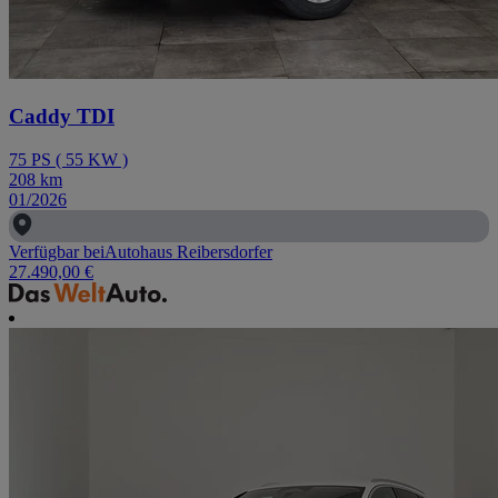
Caddy TDI
75
PS
(
55
KW
)
208
km
01/2026
Verfügbar bei
Autohaus Reibersdorfer
27.490,00 €