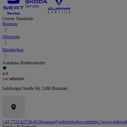
Unsere Standorte
Braunau
Obertrum
Munderfing
Autohaus Reibersdorfer
4.9
Salzburger Straße 66
,
5280
Braunau
+43 7722 62736-811
braunau@reibersdorfer.com
https://www.reibers
Service & Verkauf: