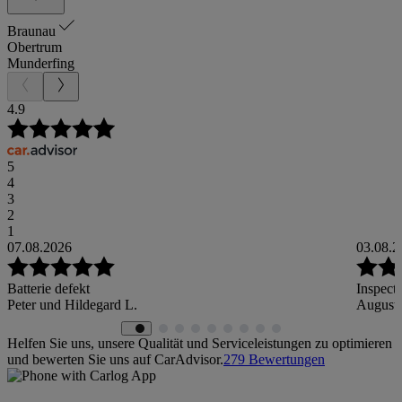
Braunau
Obertrum
Munderfing
4.9
5
4
3
2
1
07.08.2026
03.08.2
Batterie defekt
Inspect
Peter und Hildegard L.
August
Helfen Sie uns, unsere Qualität und Serviceleistungen zu optimieren
und bewerten Sie uns auf CarAdvisor.
279
Bewertungen