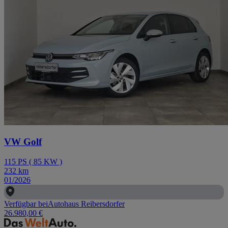
VW Golf
115
PS
(
85
KW
)
232
km
01/2026
Verfügbar bei
Autohaus Reibersdorfer
26.980,00 €