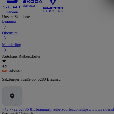
Unsere Standorte
Braunau
Obertrum
Munderfing
Autohaus Reibersdorfer
4.9
Salzburger Straße 66
,
5280
Braunau
+43 7722 62736-811
braunau@reibersdorfer.com
https://www.reibers
Service & Verkauf: