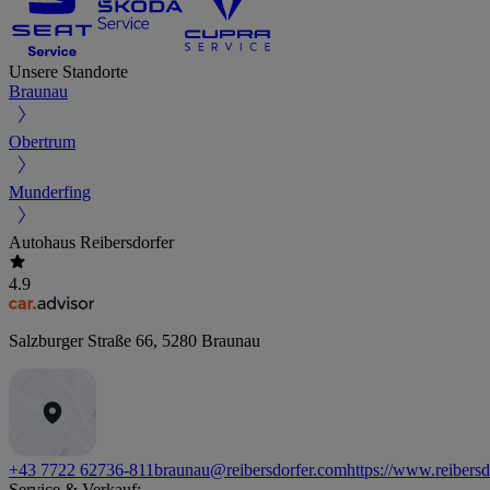
Unsere Standorte
Braunau
Obertrum
Munderfing
Autohaus Reibersdorfer
4.9
Salzburger Straße 66
,
5280
Braunau
+43 7722 62736-811
braunau@reibersdorfer.com
https://www.reibers
Service & Verkauf: