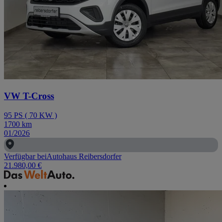
VW T-Cross
95
PS
(
70
KW
)
1700
km
01/2026
Verfügbar bei
Autohaus Reibersdorfer
21.980,00 €