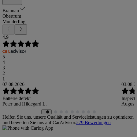
Braunau
Obertrum
Munderfing
4.9
5
4
3
2
1
07.08.2026
03.08.2
Batterie defekt
Inspect
Peter und Hildegard L.
August
Helfen Sie uns, unsere Qualität und Serviceleistungen zu optimieren
und bewerten Sie uns auf CarAdvisor.
279
Bewertungen