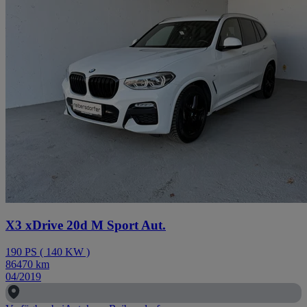
X3 xDrive 20d M Sport Aut.
190
PS
(
140
KW
)
86470
km
04/2019