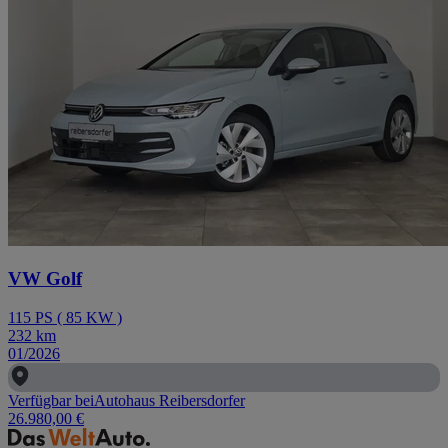
VW Golf
115
PS
(
85
KW
)
232
km
01/2026
Verfügbar bei
Autohaus Reibersdorfer
26.980,00 €