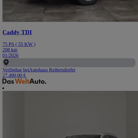
Caddy TDI
75
PS
(
55
KW
)
208
km
01/2026
Verfügbar bei
Autohaus Reibersdorfer
27.490,00 €