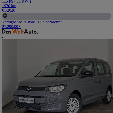
115
PS
(
85
KW
)
1920
km
01/2026
Verfügbar bei
Autohaus Reibersdorfer
27.290,00 €