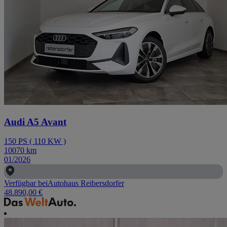
Audi A5 Avant
150
PS
(
110
KW
)
10070
km
01/2026
Verfügbar bei
Autohaus Reibersdorfer
48.890,00 €