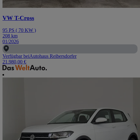
VW T-Cross
95
PS
(
70
KW
)
208
km
01/2026
Verfügbar bei
Autohaus Reibersdorfer
21.980,00 €