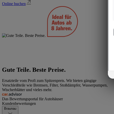
Online buchen
Gute Teile. Beste Preise.
Ersatzteile vom Profi zum Spitzenpreis. Wir bieten gängige
Verschleißteile wie Bremsen, Filter, Stoßdämpfer, Wasserpumpen,
Wischerblätter und vieles mehr.
Das Bewertungsportal für Autohäuser
Kundenbewertungen
Braunau