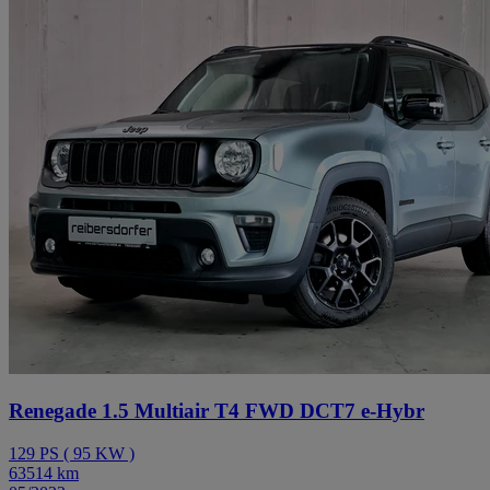
Renegade 1.5 Multiair T4 FWD DCT7 e-Hybr
129
PS
(
95
KW
)
63514
km