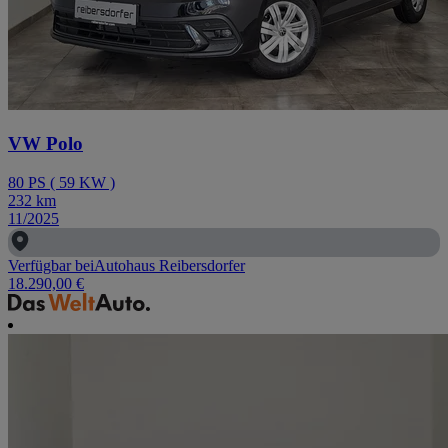
VW Polo
80
PS
(
59
KW
)
232
km
11/2025
Verfügbar bei
Autohaus Reibersdorfer
18.290,00 €