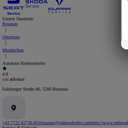
Unsere Standorte
Braunau
Obertrum
Munderfing
Autohaus Reibersdorfer
4.9
Salzburger Straße 66
,
5280
Braunau
+43 7722 62736-811
braunau@reibersdorfer.com
https://www.reibers
Service & Verkauf: