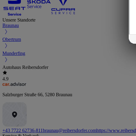
Unsere Standorte
Braunau
Obertrum
Munderfing
Autohaus Reibersdorfer
4.9
Salzburger Straße 66
,
5280
Braunau
+43 7722 62736-811
braunau@reibersdorfer.com
https://www.reibers
Service & Verkauf: